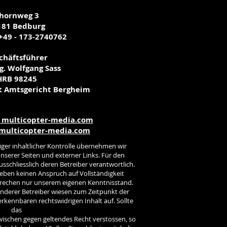
hornweg 3
181 Bedburg
 +49 - 173-2740762
chäftsführer
ng. Wolfgang Sass
HRB 98245
ht Amtsgericht Bergheim
 multicopter-media.com
ulticopter-media.com
iger inhaltlicher Kontrolle übernehmen wir
unserer Seiten und externer Links. Für den
ausschliesslich deren Betreiber verantwortlich.
heben keinen Anspruch auf Vollständigkeit
sprechen nur unserem eigenen Kenntnisstand.
 anderer Betreiber wiesen zum Zeitpunkt der
erkennbaren rechtswidrigen Inhalt auf. Sollte
das
wischen gegen geltendes Recht verstossen, so