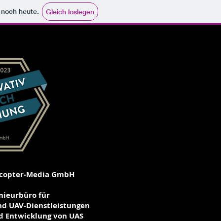
e noch heute.
Gleich loslegen
copter-Media GmbH
nieurbüro für
nd UAV-Dienstleistungen
d Entwicklung von UAS