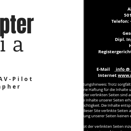
A
pter
50
Telefon:
ia
Ges
Dipl. I
Registergeric
E-Mail
info @
Internet
www.m
AV-Pilot
Haftungshinweis: Trotz sorgfält
apher
keine Haftung für die Inhalte 
Inhalt der verlinkten Seiten sind 
Alle Inhalte unserer Seiten er
und Richtigkeit. Die Inhalte ent
Mit dieser Site verlinkte Seiten
Erstellung unserer Seiten keinen 
Angebot der verlinkten Seiten inz