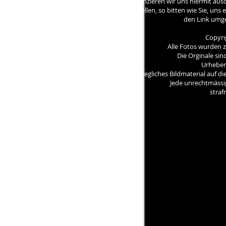
distanzieren wir uns hiermit ausd
feststellen, so bitten wie Sie, un
den Link umg
Copyri
Alle Fotos wurden z
Die Orginale sind
Urheber
Jegliches Bildmaterial auf d
Jede unrechtmässig
strafr