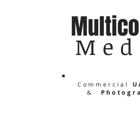
Multico
Med
Commercial
U
&
Photogr