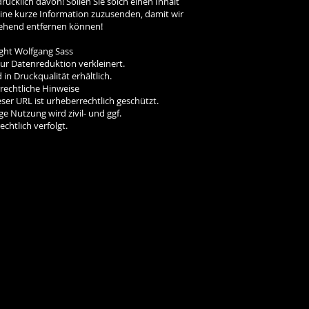
rücklich davon! Sollen Sie solch einen Inhalt
s eine kurze Information zuzusenden, damit wir
ehend entfernen können!
ght Wolfgang Sass
ur Datenreduktion verkleinert.
 in Druckqualität erhältlich.
rechtliche Hinweise
ieser URL ist urheberrechtlich geschützt.
e Nutzung wird zivil- und ggf.
echtlich verfolgt.